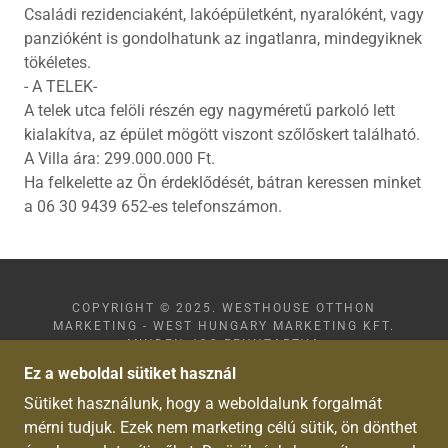
Családi rezidenciaként, lakóépületként, nyaralóként, vagy
panzióként is gondolhatunk az ingatlanra, mindegyiknek
tökéletes.
- A TELEK-
A telek utca felöli részén egy nagyméretű parkoló lett
kialakítva, az épület mögött viszont szőlőskert található.
A Villa ára: 299.000.000 Ft.
Ha felkelette az Ön érdeklődését, bátran keressen minket
a 06 30 9439 652-es telefonszámon.
COPYRIGHT © 2025. WESTHOUSE OTTHON
MARKETING - WEST HUNGARY MARKETING KFT.
MINDEN JOG FENNTARTVA
EGYÜTTMŰKÖDŐ PARTNERÜNK A
ZUHAUSE IN
Ez a weboldal sütiket használ
UNGARN.DE
Sütiket használunk, hogy a weboldalunk forgalmát
VIETNAMESE
mérni tudjuk. Ezek nem marketing célú sütik, ön dönthet
ADATKEZELÉSI TÁJÉKOZTATÓ