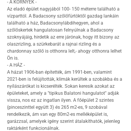
- A KÖRNYÉK -
Az eladó épület nagyjából 100- 150 méterre található a
vízparttól. A Badacsony szőlőfürtöktől gazdag lankáin
található a ház, Badacsonylábdihegyen, ahol a
szőlőskertek hangulatosan felnyúlnak a Badacsony
szoknyájáig, hirdetik az erre járónak, hogy itt bizony az
olaszrizling, a szürkebarát a rajnai rizling és a
chardonnay szőlő is otthonra lelt,- ahogy otthonra lelhet
Ön is.
- A HÁZ -
A házat 1906-ban építették, ám 1991-ben, valamint
2021-ben is felújították, klímák kerültek a szobákba és a
nyílászárókat is kicserélték. Sokan keresik azokat az
épületeket, amely a "tipikus Balatoni hangulatot" adják
vissza, nos ez az ingatlan ilyen. A főépület 2 szintes
(pinceszinttel együtt 3) és 265 m2-es, 9 szobával
rendelkezik, ám van egy 80m2-es melléképület is,
garázzsal, amelyek igény szerint átalakíthatók, jelenleg
raktárként funkcionálnak.